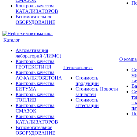
СМАЗОК
По
Контроль качества
КАТАЛИЗАТОРОВ
Вспомогательное
ОБОРУДОВАНИЕ
Каталог
Автоматизация
лабораторий (ЛИМС)
О комп
Контроль качества
ГЕОТЕКСТИЛЯ
Ценовой-лист
Си
Контроль качества
ме
АСФАЛЬТОБЕТОНА
Стоимость
ка
Контроль качества
продукции
Ва
БИТУМА
Стоимость
Новости
Се
Контроль качества
запчастей
то
ТОПЛИВ
Стоимость
зн
Контроль качества
аттестации
па
СМАЗОК
По
Контроль качества
КАТАЛИЗАТОРОВ
Вспомогательное
ОБОРУДОВАНИЕ