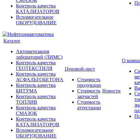
СМАЗОК
По
Контроль качества
КАТАЛИЗАТОРОВ
Вспомогательное
ОБОРУДОВАНИЕ
Каталог
Автоматизация
лабораторий (ЛИМС)
О комп
Контроль качества
ГЕОТЕКСТИЛЯ
Ценовой-лист
Си
Контроль качества
ме
АСФАЛЬТОБЕТОНА
Стоимость
ка
Контроль качества
продукции
Ва
БИТУМА
Стоимость
Новости
Се
Контроль качества
запчастей
то
ТОПЛИВ
Стоимость
зн
Контроль качества
аттестации
па
СМАЗОК
По
Контроль качества
КАТАЛИЗАТОРОВ
Вспомогательное
ОБОРУДОВАНИЕ